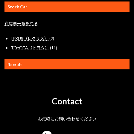
Stock Car
在庫車一覧を見る
2
LEXUS（レクサス）
2
個
11
TOYOTA（トヨタ）
11
の
個
商
の
品
Recruit
商
品
Contact
お気軽にお問い合わせください