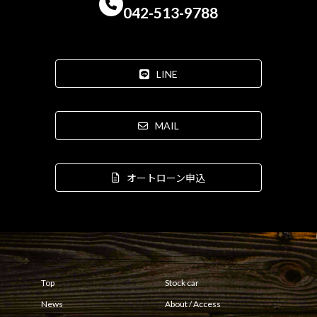
042-513-9788
LINE
MAIL
オートローン申込
Top
Stock car
News
About / Access