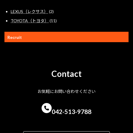
2
LEXUS（レクサス）
2
個
11
TOYOTA（トヨタ）
11
の
個
商
の
品
Recruit
商
品
Contact
お気軽にお問い合わせください
042-513-9788