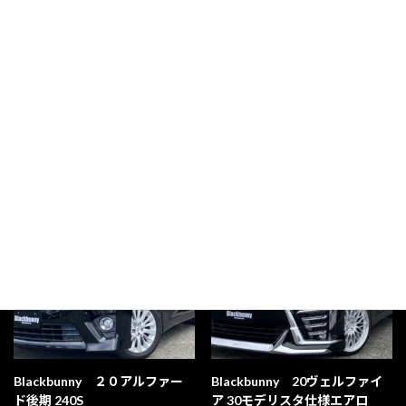
Blackbunny 130マークX 新品
Blackbunny 130マークX中期
RDSモデリスタ仕様フルエアロ
G‘ｓフルエアロｓｔｙｌｅ
1,690,000
style
¥
1,390,000
¥
Blackbunny ２０アルファー
Blackbunny 20ヴェルファイ
ド後期 240S
ア 30モデリスタ仕様エアロ