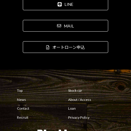
LINE
MAIL
オートローン申込
Top
Stock car
News
About / Access
Contact
Loan
Recruit
Privacy Policy